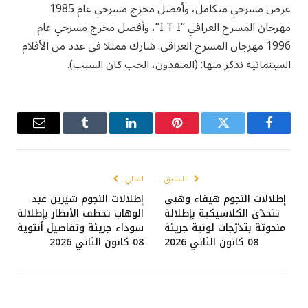
عرض مسرحي متكامل، وأفضل مخرج مسرحي عام 1985
مهرجان المسرح العراقي “I T I”، وأفضل مخرج مسرحي عام
1996 مهرجان المسرح العراقي. شارك ممثلا في عدد من الأفلام
السينمائية نذكر منها: (المنفذون، الحب كان السبب).
فيسبوك
تويتر
بينتيريست
لينكدإن
Tumblr
البريد
الإلكترو
السابق
التالي
إطلالات النجوم هيفاء وهبي
إطلالات النجوم شيرين عبد
تتحدّى الكلاسيكية بإطلالة
الوهاب تخطف الأنظار بإطلالة
منحوتة بتدرّجات لونية جريئة
سوداء جريئة وتفاصيل أنثوية
08 كانون الثاني 2026
08 كانون الثاني 2026