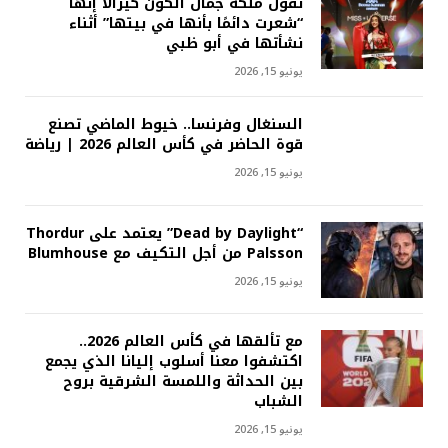
تقول ملكة جمال الكون كيرالا إنها
“شعرت دائمًا بأنها في بيتها” أثناء
نشأتها في أبو ظبي
يونيو 15, 2026
السنغال وفرنسا.. خيوط الماضي تصنع
قوة الحاضر في كأس العالم 2026 | رياضة
يونيو 15, 2026
“Dead by Daylight” يعتمد على Thordur
Palsson من أجل التكيف مع Blumhouse
يونيو 15, 2026
مع تألقها في كأس العالم 2026..
اكتشفوا معنا أسلوب إليانا الذي يجمع
بين الحداثة واللمسة الشرقية بروح
الشباب
يونيو 15, 2026