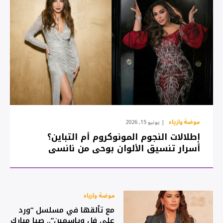
موضة وازياء
يونيو 15, 2026
إطلالات النجوم المونوكروم أم التباين؟
أسرار تنسيق الألوان بوحي من نانسي
وأحلام 14 حزيران 2026
موضة وازياء
مع تألقها في مسلسل “ورد
على فل وياسمين”.. صبا مبارك