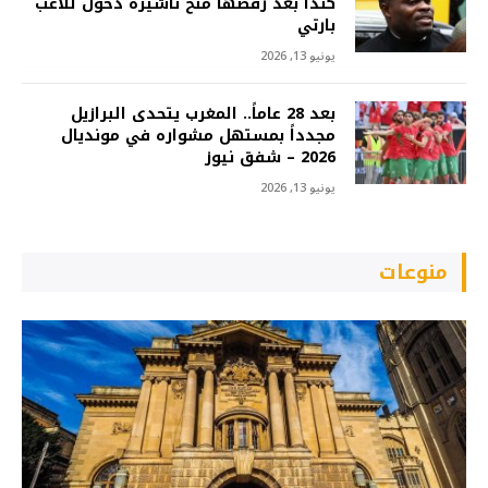
كندا بعد رفضها منح تأشيرة دخول للاعب
بارتي
يونيو 13, 2026
بعد 28 عاماً.. المغرب يتحدى البرازيل
مجدداً بمستهل مشواره في مونديال
2026 – شفق نيوز
يونيو 13, 2026
منوعات