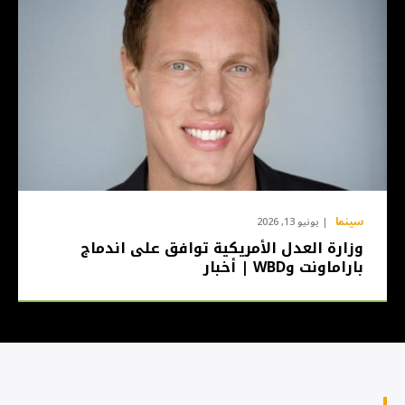
سينما
يونيو 13, 2026
وزارة العدل الأمريكية توافق على اندماج
باراماونت وWBD | أخبار