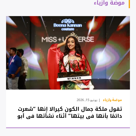
موضة وازياء
موضة وازياء
يونيو 15, 2026
تقول ملكة جمال الكون كيرالا إنها “شعرت
دائمًا بأنها في بيتها” أثناء نشأتها في أبو
ظبي