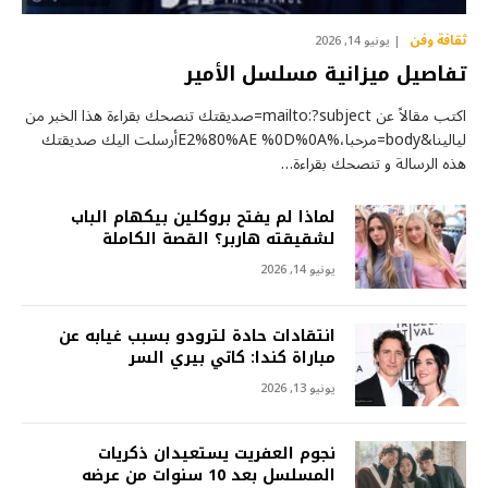
ثقافة وفن
يونيو 14, 2026
تفاصيل ميزانية مسلسل الأمير
اكتب مقالاً عن mailto:?subject=صديقتك تنصحك بقراءة هذا الخبر من
ليالينا&body=مرحبا،%E2%80%AE %0D%0Aأرسلت اليك صديقتك
هذه الرسالة و تنصحك بقراءة…
لماذا لم يفتح بروكلين بيكهام الباب
لشقيقته هاربر؟ القصة الكاملة
يونيو 14, 2026
انتقادات حادة لترودو بسبب غيابه عن
مباراة كندا: كاتي بيري السر
يونيو 13, 2026
نجوم العفريت يستعيدان ذكريات
المسلسل بعد 10 سنوات من عرضه