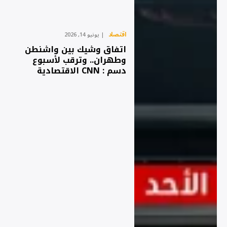
اقتصاد
يونيو 14, 2026
اتفاق وشيك بين واشنطن
وطهران.. وترقب لأسبوع
دسم : CNN الاقتصادية