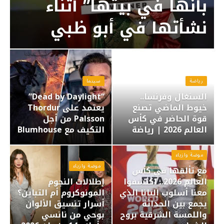
بأنها في بيتها” أثناء
نشأتها في أبو ظبي
رياضة
سينما
السنغال وفرنسا..
“Dead by Daylight”
خيوط الماضي تصنع
يعتمد على Thordur
قوة الحاضر في كأس
Palsson من أجل
العالم 2026 | رياضة
التكيف مع Blumhouse
موضة وازياء
موضة وازياء
مع تألقها في كأس
العالم 2026.. اكتشفوا
إطلالات النجوم
معنا أسلوب إليانا الذي
المونوكروم أم التباين؟
يجمع بين الحداثة
أسرار تنسيق الألوان
واللمسة الشرقية بروح
بوحي من نانسي