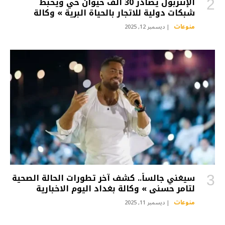
الإنتربول يصادر 30 ألف حيوان حي ويحبط
شبكات دولية للاتجار بالحياة البرية » وكالة
الانباء العراقية (واع)
منوعات
ديسمبر 12, 2025
سيغني جالساً.. كشف آخر تطورات الحالة الصحية
لتامر حسني » وكالة بغداد اليوم الاخبارية
منوعات
ديسمبر 11, 2025