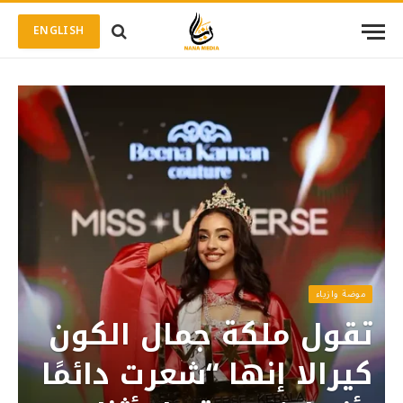
ENGLISH
موضة وازياء
تقول ملكة جمال الكون
كيرالا إنها “شعرت دائمًا