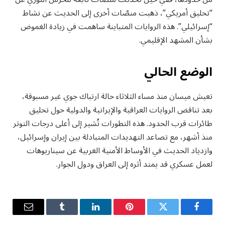
“تحليق أمريكي”، ذهبت منصّات أخرى إلى الحديث عن نشاط
“إسرائيلي”. هذه الروايات المتباينة ساهمت في زيادة الغموض
بشأن المشهد الإقليمي.
الوضع الحالي
تعيش ميسان منذ مساء الثلاثاء حالة ارتباك جوي غير مسبوقة،
بعد تناقض الروايات العراقية والإيرانية والدولية حول تحليق
طائرات قرب الحدود. هذه التطورات تُشير إلى أعلى درجات التوتر
منذ أشهر، مع تصاعد التهديدات المتبادلة بين إيران وإسرائيل،
وازدياد الحديث في الأوساط الأمنية الغربية عن سيناريوهات
لعمل عسكري قد يمتد أثره إلى العراق ودول الجوار.
فيسبوك
تويتر
بينتيريست
لينكدإن
Tumblr
البريد