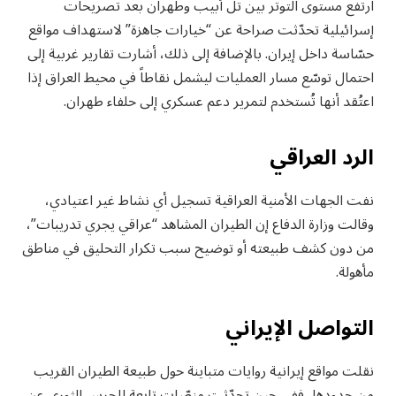
ارتفع مستوى التوتر بين تل أبيب وطهران بعد تصريحات
إسرائيلية تحدّثت صراحة عن “خيارات جاهزة” لاستهداف مواقع
حسّاسة داخل إيران. بالإضافة إلى ذلك، أشارت تقارير غربية إلى
احتمال توسّع مسار العمليات ليشمل نقاطاً في محيط العراق إذا
اعتُقد أنها تُستخدم لتمرير دعم عسكري إلى حلفاء طهران.
الرد العراقي
نفت الجهات الأمنية العراقية تسجيل أي نشاط غير اعتيادي،
وقالت وزارة الدفاع إن الطيران المشاهد “عراقي يجري تدريبات”،
من دون كشف طبيعته أو توضيح سبب تكرار التحليق في مناطق
مأهولة.
التواصل الإيراني
نقلت مواقع إيرانية روايات متباينة حول طبيعة الطيران القريب
من حدودها، ففي حين تحدّثت منصّات تابعة للحرس الثوري عن