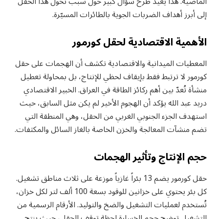
الماضية. هذا يعيد طرح سؤال كبير حول سبب تحول هذا الحقل
إلى أبرز أهداف الضربات الجوية بالطائرات المسيّرة.
الأهمية الاقتصادية لحقل كورمور
المعطيات الميدانية والاقتصادية تكشف أن الهجمات على حقل
كورمور لا ترتبط فقط بإيقاف لحظي للإنتاج، بل بمحاولة تعطيل
منشأة تُعدّ بين أهم ركائز الطاقة في العراق. الخبير الاقتصادي
دريد عبد الله يؤكد أن الهجوم الأخير لم يكن مثل السابق، حيث
استهدف الجزء الجنوبي الغربي من الحقل، وهي المنطقة التي
تضم منشآت المعالجة والخزن الخاصة بالغاز السائل والمكثفات.
حجم الإنتاج وتأثير الهجمات
حقل كورمور يضم 13 بئراً غازياً موزعة على ثلاث مناطق تشغيل.
كل بئر يحتوي على خزانين للوقود بسعة 100 ألف لتر لكل خزان،
تُستخدم لعمليات التشغيل والضخ والتوليد. الأرقام الرسمية من
التشغيل توضح حجم الخسارة لحظة توقف الحقل، حيث ينتج