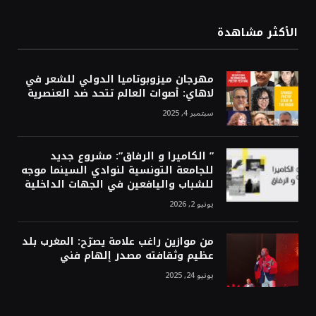
الأكثر مشاهدة
مهرجان ميزوبوتاميا الدولي للشعر في
لاهاي: أصوات العالم تتحد ضد العنصرية
سبتمبر 4, 2025
” الكاميرا و الرفاق”: مشروع جديد
للجامعة التونسية لنوادي السينما موجه
للشباب واليافعين في الجهات الداخلية
يونيو 2, 2026
من موازين راغب علامة يصرّح: المغرب بلد
عظيم وثقافته مصدر إلهام فني
يونيو 24, 2025