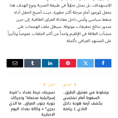
الاستهداف، بل يمثل تحوّلاً في طبيعة الضربة ونوع الهدف. هذا
يجعل كورمور أمام مرحلة أكثر خطورة، حيث أصبح الحقل أداة
ضغط سياسي وأمني داخل معادلة العراق الطاقية. إلى حين
صدور نتائج تحقيقات موثوقة، سيظل ملف الهجمات على
منشآت الطاقة في الإقليم واحداً من أكثر الملفات غموضاً وتأثيراً
على المشهد العراقي بأكمله.
فيسبوك
تويتر
بينتيريست
لينكدإن
Tumblr
البريد
الإلكترو
السابق
التالي
برشلونة في مفترق الطرق..
تسريبات تربط بغداد بـ”ضربة
السقوط أمام تشلسي
إسرائيلية محتملة” وتحركات
يكشف أزمة هوية داخل
جوية جنوب العراق.. ما الذي
النادي | رياضة
يجري؟ » وكالة بغداد اليوم
الاخبارية