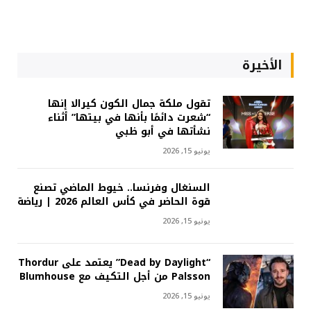
الأخيرة
تقول ملكة جمال الكون كيرالا إنها
“شعرت دائمًا بأنها في بيتها” أثناء
نشأتها في أبو ظبي
يونيو 15, 2026
السنغال وفرنسا.. خيوط الماضي تصنع
قوة الحاضر في كأس العالم 2026 | رياضة
يونيو 15, 2026
“Dead by Daylight” يعتمد على Thordur
Palsson من أجل التكيف مع Blumhouse
يونيو 15, 2026