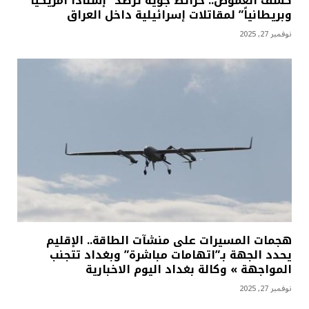
كشف الغموض.. خرائط جوية ترصد “إسناداً أمريكياً
وبريطانياً” لمقاتلات إسرائيلية داخل العراق
نوفمبر 27, 2025
هجمات المسيرات على منشآت الطاقة.. الإقليم
يحدد الجهة بـ”اتهامات مباشرة” وبغداد تتجنب
المواجهة » وكالة بغداد اليوم الاخبارية
نوفمبر 27, 2025